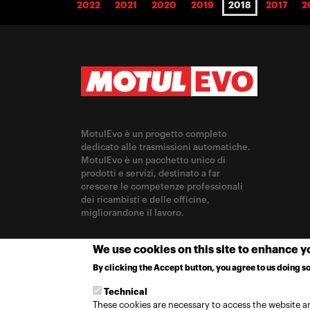
2022
2021
2020
2019
2018
2017
2
MotulEvo è un progetto completo
dedicato alle trasmissioni automatiche.
MotulEvo è un pacchetto unico di
prodotti e servizi, destinato a far
crescere le competenze professionali
dei ricambisti e delle officine,
migliorandone il lavoro.
CAMBIA PAESE O LINGUA
We use cookies on this site to enhance 
By clicking the Accept button, you agree to us doing so
Switzerland / Italiano
Technical
These cookies are necessary to access the website an