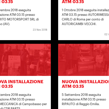
 03.15
ATM 03.15
vembre 2018 eseguita
1 Ottobre 2018 eseguita installa
lazione ATM 03.15 presso
ATM 03.15 presso AUTORIMESS
ITO MOTORSPORT SRL di
CARLO di Roma per conto di
no (AV).
AUTORICAMBI VECCHI.
23 Nov 2018
02 
VA INSTALLAZIONE
NUOVA INSTALLAZIO
 03.15
ATM 03.15
tembre 2018 eseguita
5 Settembre 2018 eseguita
lazione ATM 03.15 presso
installazione ATM 03.15 presso
ECCANICA di Campobasso per
RIPAUTO di Reggio Emilia.
 di CDR PARTS.