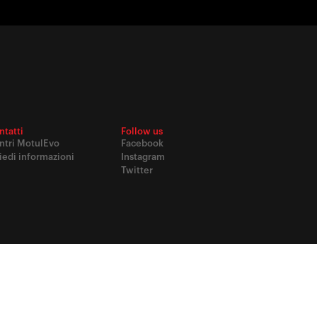
ntatti
Follow us
ntri MotulEvo
Facebook
iedi informazioni
Instagram
Twitter