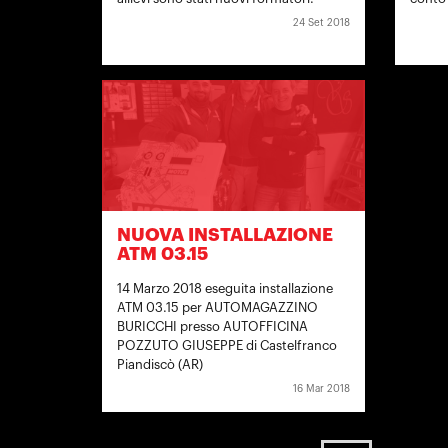
24 Set 2018
NUOVA INSTALLAZIONE
ATM 03.15
14 Marzo 2018 eseguita installazione
ATM 03.15 per AUTOMAGAZZINO
BURICCHI presso AUTOFFICINA
POZZUTO GIUSEPPE di Castelfranco
Piandiscò (AR)
16 Mar 2018