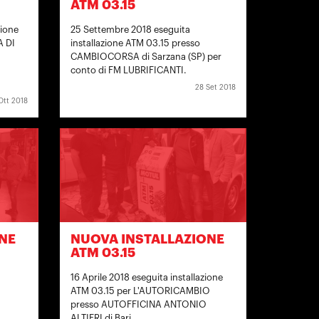
ATM 03.15
zione
25 Settembre 2018 eseguita
A DI
installazione ATM 03.15 presso
CAMBIOCORSA di Sarzana (SP) per
conto di FM LUBRIFICANTI.
28 Set 2018
Ott 2018
NE
NUOVA INSTALLAZIONE
ATM 03.15
16 Aprile 2018 eseguita installazione
ATM 03.15 per L'AUTORICAMBIO
presso AUTOFFICINA ANTONIO
ALTIERI di Bari