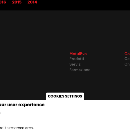
016
2015
2014
MotulEvo
Co
Prodotti
Ce
Servizi
Ch
Formazione
COOKIES SETTINGS
your user experience
© 2020
Motul
-
Privacy policy
.
MORE INFO
d its reserved area.