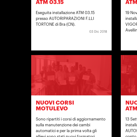
ATM 03.15
ATM
Eseguita installazione ATM 03.15
19 No
presso AUTORIPARAZIONI F.LLI
instal
TORTONE di Bra (CN).
VIGOR
Avelli
03 Dic 2018
NUOVI CORSI
NUO
MOTULEVO
ATM
Sono ripartiti i corsi di aggiornamento
13 Set
sulla manutenzione dei cambi
instal
automatici e per la prima volta gli
AUTOM
allievi sono stati nuovi formatori.
conto