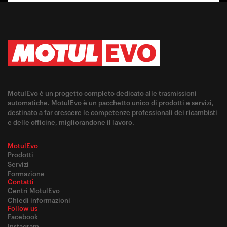
MotulEvo è un progetto completo dedicato alle trasmissioni
automatiche. MotulEvo è un pacchetto unico di prodotti e servizi,
destinato a far crescere le competenze professionali dei ricambisti
e delle officine, migliorandone il lavoro.
MotulEvo
Prodotti
Servizi
Formazione
Contatti
Centri MotulEvo
Chiedi informazioni
Follow us
Facebook
Instagram