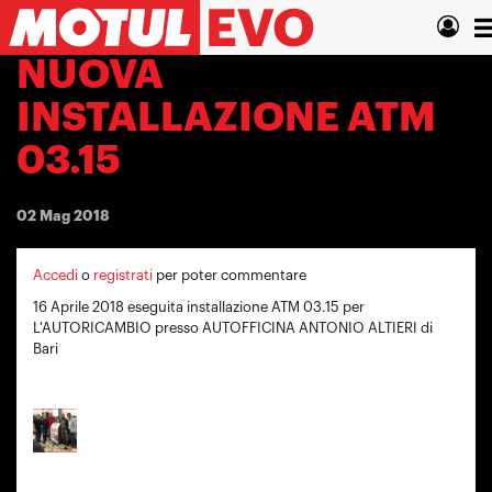
Salta
T
al
contenuto
n
NUOVA
principale
INSTALLAZIONE ATM
03.15
02 Mag 2018
Accedi
o
registrati
per poter commentare
16 Aprile 2018 eseguita installazione ATM 03.15 per
L'AUTORICAMBIO presso AUTOFFICINA ANTONIO ALTIERI di
Bari