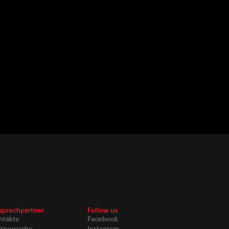
sprechpartner
Follow us
ntakte
Facebook
rtnersuche
Instagram