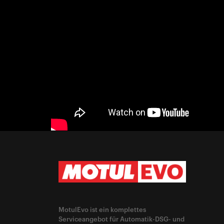
MotulEvo ist ein komplettes
Serviceangebot für Automatik-DSG- und