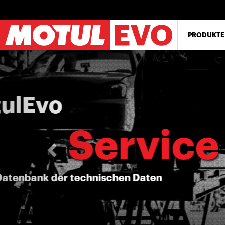
Direkt
zum
Inhalt
PRODUKTE
Zurück
MotulEvo
bleiben Sie auf dem Laufe