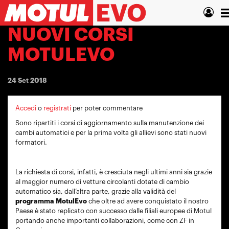
Salta
T
al
contenuto
n
NUOVI CORSI
principale
MOTULEVO
24 Set 2018
Accedi
o
registrati
per poter commentare
Sono ripartiti i corsi di aggiornamento sulla manutenzione dei
cambi automatici e per la prima volta gli allievi sono stati nuovi
formatori.
La richiesta di corsi, infatti, è cresciuta negli ultimi anni sia grazie
al maggior numero di vetture circolanti dotate di cambio
automatico sia, dall’altra parte, grazie alla validità del
programma MotulEvo
che oltre ad avere conquistato il nostro
Paese è stato replicato con successo dalle filiali europee di Motul
portando anche importanti collaborazioni, come con ZF in