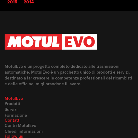
2015
2014
MotulEvo è un progetto completo dedicato alle trasmissioni
automatiche. MotulEvo è un pacchetto unico di prodotti e servizi,
destinato a far crescere le competenze professionali dei ricambisti
e delle officine, migliorandone il lavoro.
MotulEvo
Prodotti
Servizi
Formazione
Contatti
Centri MotulEvo
Chiedi informazioni
Follow us