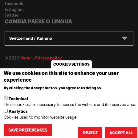
Facebook
Instagram
Twitter
CAMBIA PAESE O LINGUA
Switzerland / Italiano
© 2020
Motul
-
Privacy policy
COOKIES SETTINGS
We use cookies on this site to enhance your user
experience
By clicking the Accept button, you agree to us doing so.
MORE INFO
Technical
These cookies are necessary to access the website and its reserved area.
Analytics
Cookies used to monitor website usage.
SAVE PREFERENCES
REJECT
ACCEPT ALL