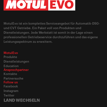
MotulEvo ist ein komplettes Serviceangebot für Automatik-DSG-
und CVT Getriebe. Ein Paket voll von Produkten und
Dienstleistungen. Jede Werkstatt ist somit in der Lage einen
professionellen Getriebeservice durchzuführen und das eigene
Leistungsspektrum zu erweitern.
MotulEvo
Produkte
Dienstleistungen
Education
Ansprechpartner
Kontakte
Partnersuche
Follow us
Facebook
Instagram
Twitter
LAND WECHSELN