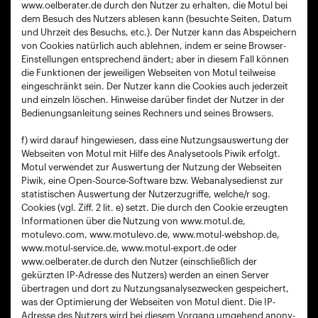
www.oelberater.de durch den Nutzer zu erhalten, die Motul bei
dem Besuch des Nutzers ablesen kann (besuchte Seiten, Datum
und Uhrzeit des Besuchs, etc.). Der Nutzer kann das Abspeichern
von Cookies natürlich auch ablehnen, indem er seine Browser-
Einstellungen entsprechend ändert; aber in diesem Fall können
die Funktionen der jeweiligen Webseiten von Motul teilweise
eingeschränkt sein. Der Nutzer kann die Cookies auch jederzeit
und einzeln löschen. Hinweise darüber findet der Nutzer in der
Bedienungsanleitung seines Rechners und seines Browsers.
f) wird darauf hingewiesen, dass eine Nutzungsauswertung der
Webseiten von Motul mit Hilfe des Analysetools Piwik erfolgt.
Motul verwendet zur Auswertung der Nutzung der Webseiten
Piwik, eine Open-Source-Software bzw. Webanalysedienst zur
statistischen Auswertung der Nutzerzugriffe, welche/r sog.
Cookies (vgl. Ziff. 2 lit. e) setzt. Die durch den Cookie erzeugten
Informationen über die Nutzung von www.motul.de,
motulevo.com, www.motulevo.de, www.motul-webshop.de,
www.motul-service.de, www.motul-export.de oder
www.oelberater.de durch den Nutzer (einschließlich der
gekürzten IP-Adresse des Nutzers) werden an einen Server
übertragen und dort zu Nutzungsanalysezwecken gespeichert,
was der Optimierung der Webseiten von Motul dient. Die IP-
Adresse des Nutzers wird bei diesem Vorgang umge­hend anony­