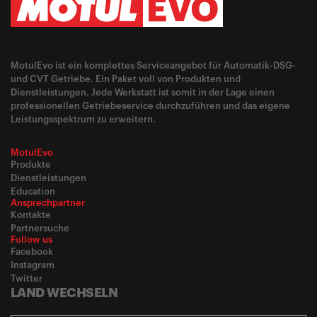
MotulEvo ist ein komplettes Serviceangebot für Automatik-DSG-
und CVT Getriebe. Ein Paket voll von Produkten und
Dienstleistungen. Jede Werkstatt ist somit in der Lage einen
professionellen Getriebeservice durchzuführen und das eigene
Leistungsspektrum zu erweitern.
MotulEvo
Produkte
Dienstleistungen
Education
Ansprechpartner
Kontakte
Partnersuche
Follow us
Facebook
Instagram
Twitter
LAND WECHSELN