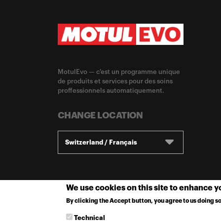
MotulEvo — c'est un programme unique
de produits et services pour des soins
proffessionnels automatiquement.
CHANGE LOCATION
Switzerland / Français
We use cookies on this site to enhance 
By clicking the Accept button, you agree to us doing so
Technical