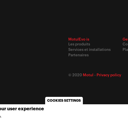
MotulEvo is
Ge
Les produits
Co
Services et installations
Pla
Partenaires
© 2020
Motul
-
Privacy policy
COOKIES SETTINGS
your user experience
.
MORE INFO